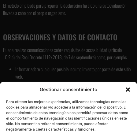
El método empleado para preparar la declaración ha sido una autoevaluación
llevada a cabo por el propio organismo.
OBSERVACIONES Y DATOS DE CONTACTO
Puede realizar comunicaciones sobre requisitos de accesibilidad (artículo
10.2.a) del Real Decreto 1112/2018, de 7 de septiembre) como, por ejemplo:
Informar sobre cualquier posible incumplimiento por parte de este sitio
web.
Transmitir otras dificultades de acceso al contenido.
Gestionar consentimiento
Formular cualquier otra consulta o sugerencia de mejora relativa a la
accesibilidad del sitio web.
Para ofrecer las mejores experiencias, utilizamos tecnologías como las
cookies para almacenar y/o acceder a la información del dispositivo. El
A través de las siguientes vías:
consentimiento de estas tecnologías nos permitirá procesar datos como
el comportamiento de navegación o las identificaciones únicas en este
Correo electrónico: info@emcermaquinariaindustrialocasion.com
sitio. No consentir o retirar el consentimiento, puede afectar
negativamente a ciertas características y funciones.
Teléfonos: +34 641 292 541