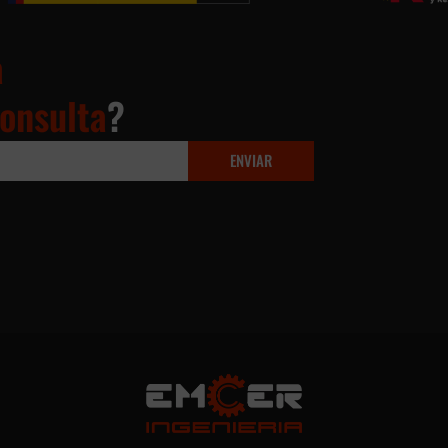
a
onsulta
?
ENVIAR