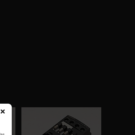
a
las