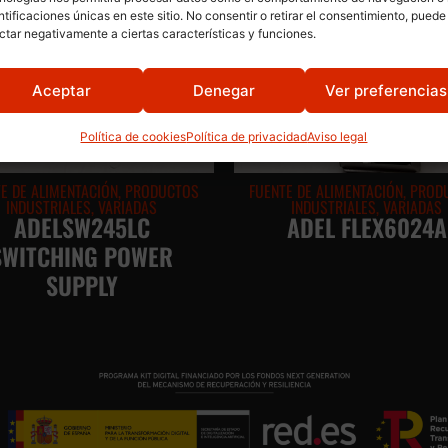
ntificaciones únicas en este sitio. No consentir o retirar el consentimiento, puede
ctar negativamente a ciertas características y funciones.
Aceptar
Denegar
Ver preferencias
Política de cookies
Política de privacidad
Aviso legal
E DE ALIMENTACIÓN
,
PRODUCTOS
FUENTE DE ALIMENTACIÓN
,
PROD
INDUSTRIALES
,
VARIADAS
INDUSTRIALES
,
VARIADAS
ADELSW245LC
ADEL FLEX6024A
SWITCHING POWER
SUPPLY