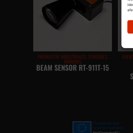
ide
afe
PRODUCTOS INDUSTRIALES
,
SENSORES
,
FUENT
VARIADAS
BEAM SENSOR RT-911T-15