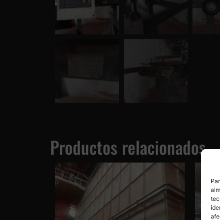
Productos relacionados
Par
alm
tec
ide
afe