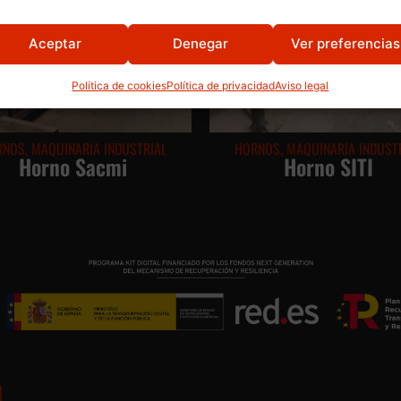
Aceptar
Denegar
Ver preferencias
Política de cookies
Política de privacidad
Aviso legal
RNOS
,
MAQUINARIA INDUSTRIAL
HORNOS
,
MAQUINARIA INDUST
Horno Sacmi
Horno SITI
a