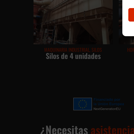
MAQUINARIA INDUSTRIAL
,
SILOS
HO
Silos de 4 unidades
¿Necesitas
asistenci