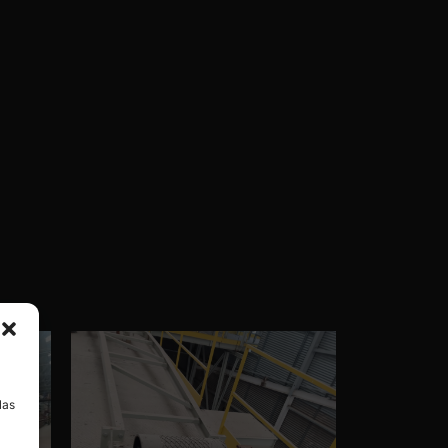
a
las