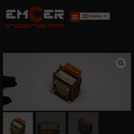
ESPAÑOL
▼