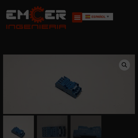
ESPAÑOL
▼