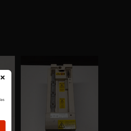
a
las