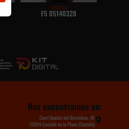
VARIADAS
H
F5 05140328
Nos encontramos en:
Camí Quadra del Borriolenc, 46
12004 Castelló de la Plana (Castelló)