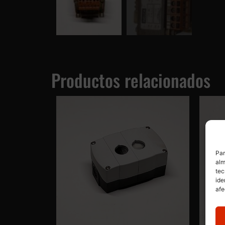
Productos relacionados
Par
alm
tec
ide
afe