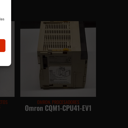
a
las
CTOS
OMRON
,
PROCESADORES
Omron CQM1-CPU41-EV1
S