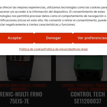
a ofrecer las mejores experiencias, utilizamos tecnologías como las cookies par
acenar y/o acceder a la información del dispositivo. El consentimiento de estas
nologías nos permitirá procesar datos como el comportamiento de navegación o 
ntificaciones únicas en este sitio. No consentir o retirar el consentimiento, puede
ctar negativamente a ciertas características y funciones.
Aceptar
Denegar
Ver preferencias
Política de cookies
Política de privacidad
Aviso legal
UCTOS INDUSTRIALES
,
VARIADAS
,
CONTROL TECHNIQUES
,
PRODU
VARIADORES
INDUSTRIALES
,
VARIADORE
RENIC-MULTI FRNO
CONTROL TECH
75EIS-7E
SE11200037