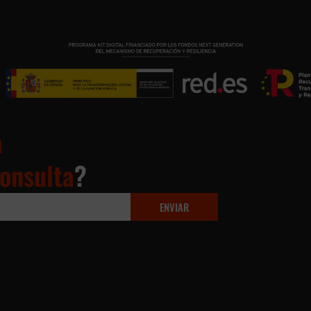
a
onsulta
?
ENVIAR