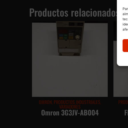
Productos relacionados
Par
alm
tec
ide
afe
OMRON
,
PRODUCTOS INDUSTRIALES
,
PROD
VARIADORES
Omron 3G3JV-AB004
F