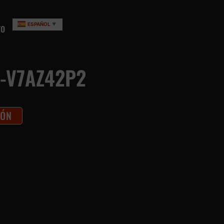
ESPAÑOL
▼
TO
-V7AZ42P2
IÓN