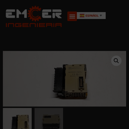
ESPAÑOL
▼