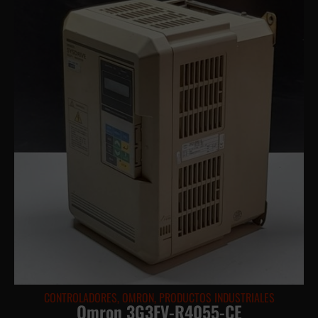
CONTROLADORES
,
OMRON
,
PRODUCTOS INDUSTRIALES
Omron 3G3FV-R4055-CE