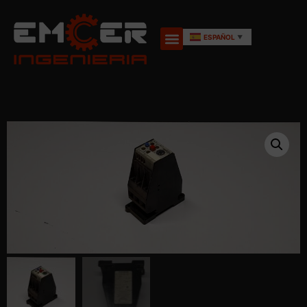
ESPAÑOL
▼