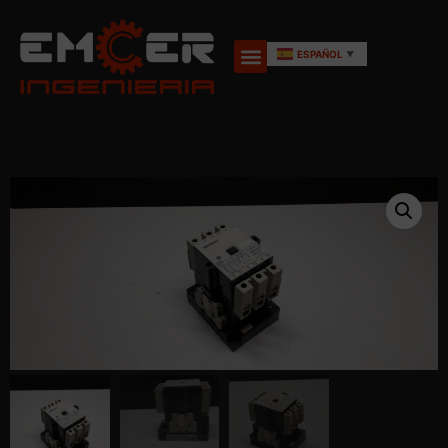
ESPAÑOL
▼