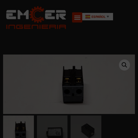
ESPAÑOL
▼