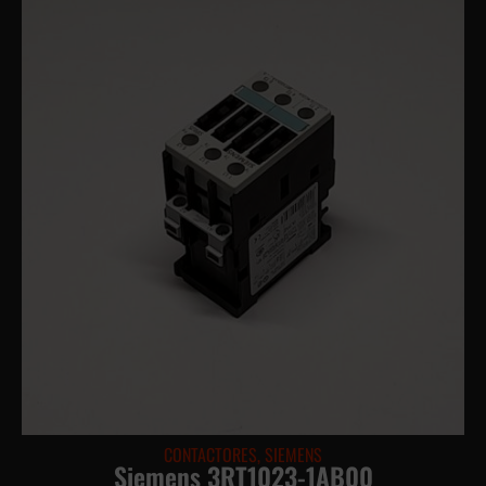
CONTACTORES
,
SIEMENS
Siemens 3RT1023-1AB00