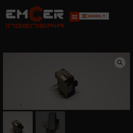
ESPAÑOL
▼