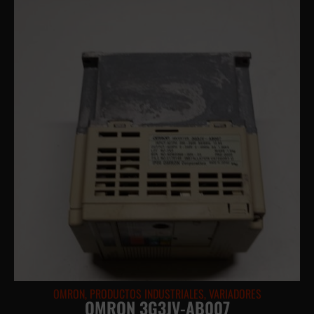
OMRON
,
PRODUCTOS INDUSTRIALES
,
VARIADORES
OMRON 3G3JV-AB007