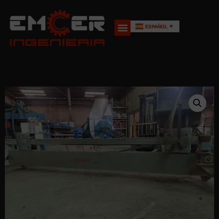
ESPAÑOL
▼