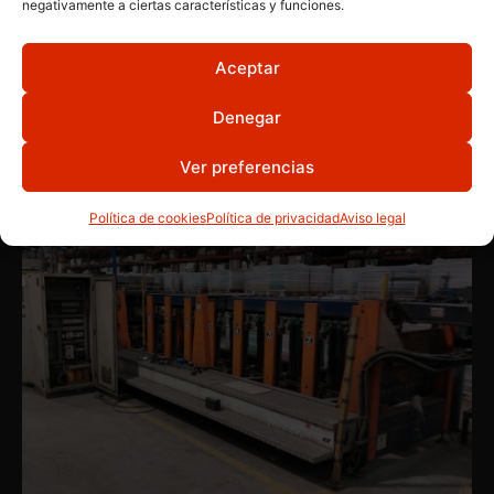
negativamente a ciertas características y funciones.
LINEAS DE SELECCIÓN
,
MAQUINARIA INDUSTRIAL
Aceptar
Calibre
Denegar
Ver preferencias
Política de cookies
Política de privacidad
Aviso legal