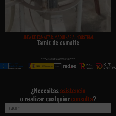
LINEA DE ESMALTAR
,
MAQUINARIA INDUSTRIAL
Tamiz de esmalte
¿Necesitas
asistencia
o realizar cualquier
consulta
?