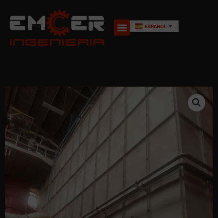
ESPAÑOL
▼