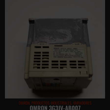
OMRON
,
PRODUCTOS INDUSTRIALES
,
VARIADORES
OMRON 3G3JV-AB007