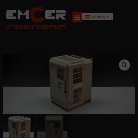
ESPAÑOL
▼