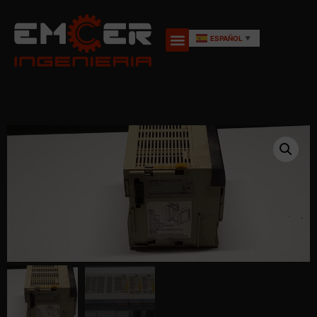
ESPAÑOL
▼