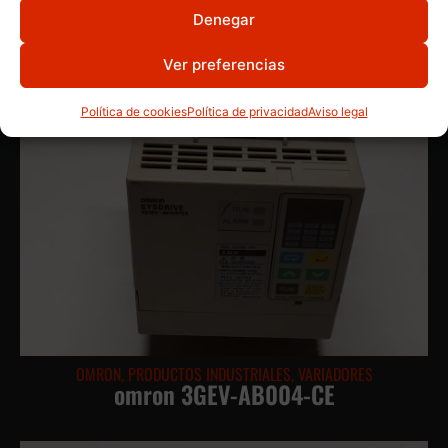
Denegar
Ver preferencias
Política de cookies
Política de privacidad
Aviso legal
OMRON
,
PRODUCTOS INDUSTRIALES
,
VARIADORES
omron 3GEV-AB004-CE