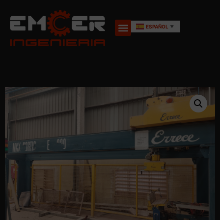
ESPAÑOL
▼